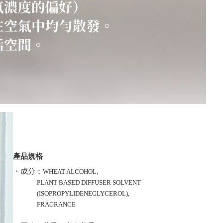
產品規格
・成分：
WHEAT ALCOHOL,
PLANT-BASED DIFFUSER SOLVENT
(ISOPROPYLIDENEGLYCEROL),
FRAGRANCE