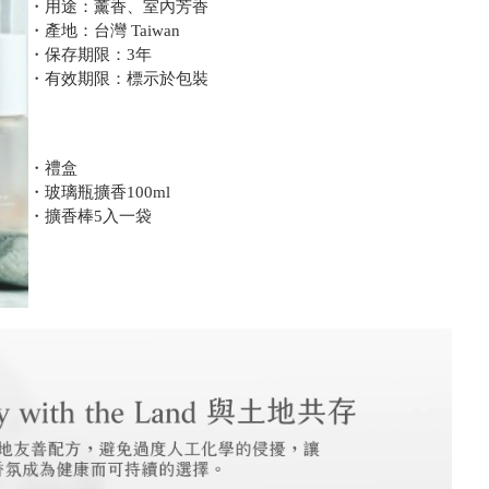
・用途：薰香、室內芳香
・產地：台灣 Taiwan
・保存期限：3年
・有效期限：標示於包裝
・禮盒
・玻璃瓶擴香100ml
・擴香棒5入一袋