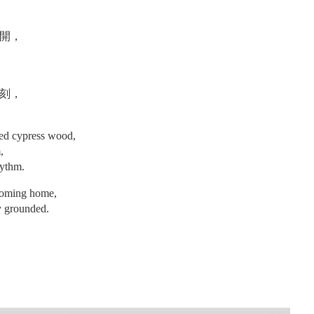
開，
刻，
red cypress wood,
,
hythm.
 coming home,
y grounded.