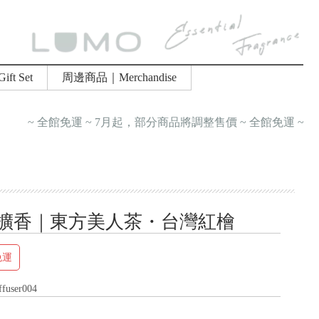
ft Set
周邊商品｜Merchandise
 7月起，部分商品將調整售價 ~ 全館免運 ~
擴香｜東方美人茶・台灣紅檜
免運
ffuser004