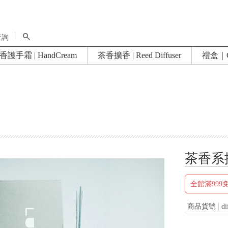
查詢
香護手霜 | HandCream
茶香擴香 | Reed Diffuser
禮盒｜Gi
~ 全館免運 ~
茶香系
全館滿999
商品貨號
di